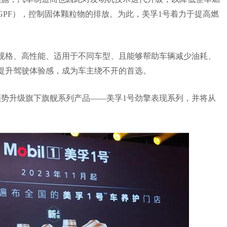
PF），控制固体颗粒物的排放。为此，美孚1号着力于提高燃
。
规格、高性能、适用于不同车型、且能够帮助车辆减少油耗、
提升驾驶体验感，成为车主绕不开的首选。
顺势升级旗下旗舰系列产品——美孚1号劲擎表现系列，并将从
。