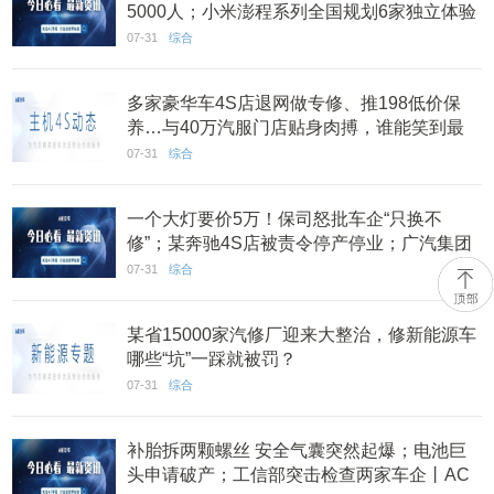
5000人；小米澎程系列全国规划6家独立体验
店丨AC早报
07-31
综合
多家豪华车4S店退网做专修、推198低价保
养…与40万汽服门店贴身肉搏，谁能笑到最
后？
07-31
综合
一个大灯要价5万！保司怒批车企“只换不
修”；某奔驰4S店被责令停产停业；广汽集团
广爱保险经纪获批丨AC早报
07-31
综合
某省15000家汽修厂迎来大整治，修新能源车
哪些“坑”一踩就被罚？
07-31
综合
补胎拆两颗螺丝 安全气囊突然起爆；电池巨
头申请破产；工信部突击检查两家车企丨AC