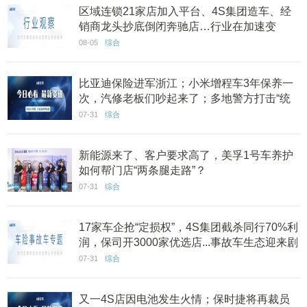
区域连锁21家店加入平台、4S集团造车、经
销商龙头抄底倒闭奔驰店…行业在加速变
迁？|7月看点
08-05
综合
比亚迪保险进军浙江；小米增程车3年保养一
次，汽修老板们吵起来了；多地警方打击“统
筹车险”骗局丨AC早报
07-31
综合
新能源来了、客户要求高了，美孚1号车养护
如何帮门店“两条腿走路”？
07-31
综合
17家车企抢“定损权”，4S集团截杀同行70%利
润，保司开3000家优选店...事故车生态迎来剧
变？
07-31
综合
又一4S店因电池发生火情；保时捷将再裁员