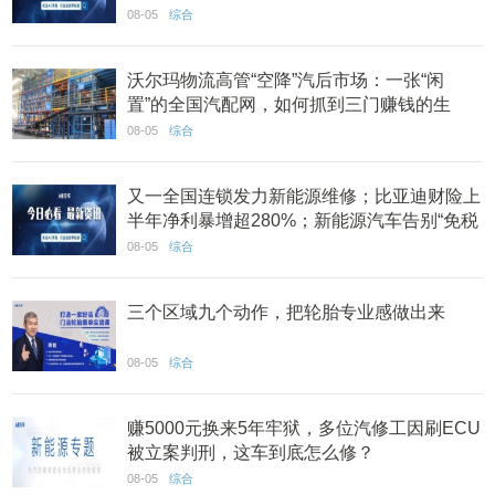
系建设 丨AC早报
08-05
综合
沃尔玛物流高管“空降”汽后市场：一张“闲
置”的全国汽配网，如何抓到三门赚钱的生
意？
08-05
综合
又一全国连锁发力新能源维修；比亚迪财险上
半年净利暴增超280%；新能源汽车告别“免税
时代” 丨AC早报
08-05
综合
三个区域九个动作，把轮胎专业感做出来
08-05
综合
赚5000元换来5年牢狱，多位汽修工因刷ECU
被立案判刑，这车到底怎么修？
08-05
综合