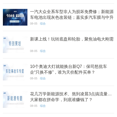
一汽大众全系车型非人为损坏免费修；新能源
车电池出现灰色改装链；嘉实多汽车膜与中升
集团达成合作丨AC早报
08-05
综合
新课上线！玩转底盘和轮胎，聚焦油电大刚需
08-05
综合
10个奥迪大灯就能换台新Q7：保司怒批车
企“只换不修”，谁为天价配件买单？
08-05
综合
花几万学新能源技术、熬到凌晨3点搞流量…
大家都在拼命学，到底谁赚钱了？
08-05
综合