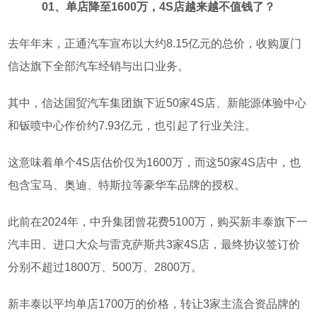
01、单店降至
1600
万，
4S
店越来越不值钱了？
去年年末，正通汽车宣布以大约
8.15
亿元的总价，收购
厦门
信达
旗下全部汽车经销与出口业务。
其中，信达国贸汽车集团旗下近
50
家
4S
店、新能源体验中心
和钣喷中心作价约
7.93
亿元，也引起了行业关注。
这意味着
单个
4S
店估价仅为
1600
万
，而这
50
家
4S
店中，也
包含宝马、奥迪、特斯拉等豪华车品牌的授权。
此前在
2024
年，
中升集团
曾花费
5100
万，购买新丰泰旗下一
汽丰田、进口大众与雷克萨斯共
3
家
4S
店，最终协议签订价
分别不超过
1800
万、
500
万、
2800
万。
新丰泰以
平均单店
1700
万的价格
，转让
3
家主流合资品牌的