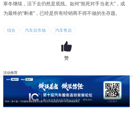
寒冬继续，活下去仍然是底线。如何“熬死对手当老大”，成
为最终的“剩者”，已经是所有经销商不得不做的生存题。
综合
汽车后市场
汽车售后
赞
活动推荐
2025（第十届）汽车服务连锁发展论坛暨汽车后市场连锁百强&TOP品牌颁奖典礼