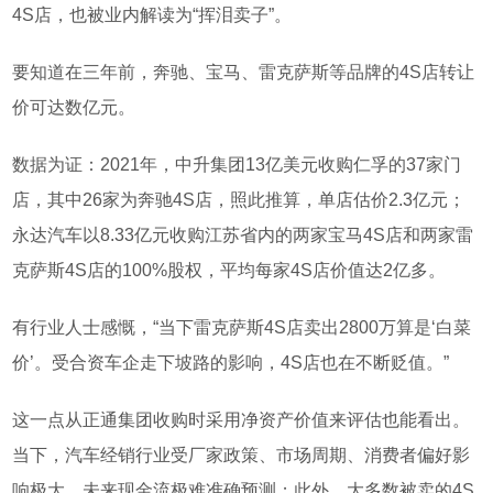
4S
店，也被业内解读为“挥泪卖子”。
要知道在三年前，奔驰、宝马、雷克萨斯等品牌的
4S
店转让
价可达数亿元。
数据为证：
2021
年，中升集团
13
亿美元收购仁孚的
37
家门
店，其中
26
家为奔驰
4S
店，照此推算，
单店估价
2.3
亿元
；
永达汽车以
8.33
亿元收购江苏省内的两家宝马
4S
店和两家雷
克萨斯
4S
店的
100%
股权，
平均每家
4S
店价值达
2
亿多。
有行业人士感慨，“当下雷克萨斯
4S
店卖出
2800
万算是‘白菜
价’。受合资车企走下坡路的影响，
4S
店也在不断贬值。”
这一点从
正通集团
收购时采用净资产价值来评估也能看出。
当下，汽车经销行业受厂家政策、市场周期、消费者偏好影
响极大，未来现金流极难准确预测；此外，大多数被卖的
4S