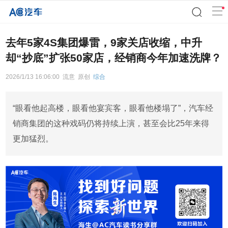
去年5家4S集团爆雷，9家关店收缩，中升
却“抄底”扩张50家店，经销商今年加速洗牌？
2026/1/13 16:06:00
流意
原创
综合
“眼看他起高楼，眼看他宴宾客，眼看他楼塌了”，汽车经
销商集团的这种戏码仍将持续上演，甚至会比25年来得
更加猛烈。