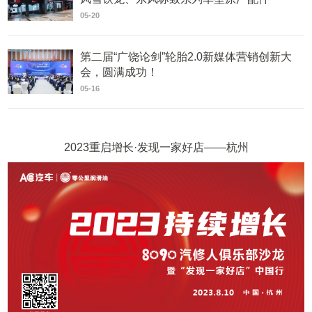
05-20
第二届“广饶论剑”轮胎2.0新媒体营销创新大
会，圆满成功！
05-16
2023重启增长·发现一家好店——杭州