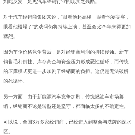
如此反复，足见汽车经销行业的现实之残酷。
对于汽车经销商集团来说，
“
眼看他起高楼，眼看他宴宾客，
眼看他楼塌了
”
的戏码仍将持续上演，甚至会比
25
年来得更加
猛烈。
因为车企价格竞争背后，是对经销商利润的持续侵蚀。
新车
销售毛利倒挂、库存高企与资金压力形成恶性循环，而传统
的压库模式更进一步加剧了经销商的负担。这仍是无法破解
的死循环。
另一方面，由于新能源汽车竞争加剧，传统燃油车市场萎
缩，经销商不论是转型还是坚守，都面临太多的不确定性。
可以说，全国
3
万多家经销商，已经进入到整合与洗牌的深水
区。