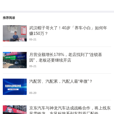
打
推荐阅读
武汉帽子哥火了！40岁「养车小白」如何年
赚150万？
05-21
月营业额增长178%，老店找到了“连锁基
因”，老板还要继续开店
05-21
汽配苦、汽配累，汽配人最“卑微”？
05-20
京东汽车与神龙汽车达成战略合作，将上线东
风雪铁龙、东风标致系列车型原厂配件