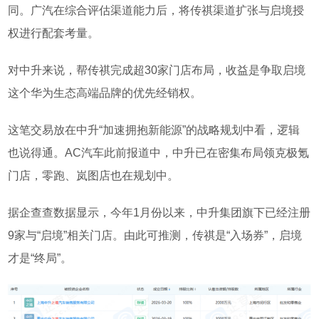
同。
广汽在综合评估渠道能力后，将传祺渠道扩张与启境授
权进行配套考量。
对中升来说，帮传祺完成超
30
家门店布局，收益是争取启境
这个华为生态高端品牌的优先经销权。
这笔交易放在中升
“
加速拥抱新能源
”
的战略规划中看，逻辑
也说得通。
AC汽车此前报道中，中升已在
密集布局
领克极氪
门店，零跑、岚图店也在规划中。
据企查查数据显示，今年1月份以来，
中升集团旗下已经注册
9家与“
启境
”相关门店。
由此可推测，
传祺是
“
入场券
”
，启境
才是
“
终局
”
。