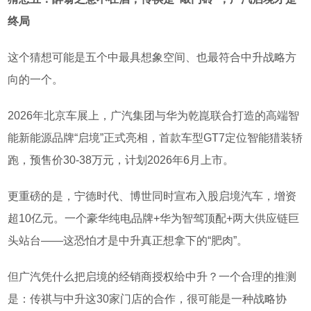
终局
这个猜想可能是五个中最具想象空间、也最符合中升战略方
向的一个。
2026
年北京车展上，广汽集团与
华为乾崑
联合打造的高端智
能新能源品牌
“
启境
”
正式亮相，首款车型
GT7
定位智能猎装轿
跑，预售价
30-38
万元，计划
2026
年
6
月上市。
更重磅的是，宁德时代、博世同时宣布入股启境汽车，增资
超
10
亿元。
一个豪华纯电品牌
+
华为智驾顶配
+
两大供应链巨
头站台
——
这恐怕才是中升真正想拿下的
“
肥肉
”
。
但广汽凭什么把启境的经销商授权给中升？一个合理的推测
是：传祺与中升这
30
家门店的合作，很可能是一种战略协