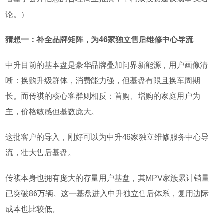
论。
）
猜想一：补全品牌矩阵，为
46
家独立售后维修中心导流
中升目前的基本盘是豪华品牌叠加问界新能源，用户画像清
晰：换购升级群体，消费能力强，但基盘有限且换车周期
长。而传祺的核心客群则相反：首购、增购的家庭用户为
主，价格敏感但基数庞大。
这批客户的导入，刚好可以为中升
46
家独立维修服务中心导
流，壮大售后基盘。
传祺本身也拥有庞大的存量用户基盘，其
MPV
家族累计销量
已
突破
86
万辆
。这一基盘进入中升独立售后体系，复用
边际
成本
也比较低。