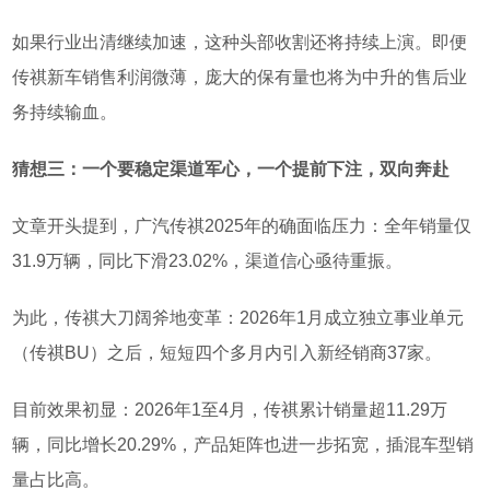
如果行业出清继续加速，这种头部收割还将持续上演。即便
传祺新车销售利润微薄，庞大的保有量也将为中升的售后业
务持续输血。
猜想三：一个要稳定渠道军心，一个提前下注，双向奔赴
文章开头提到，广汽传祺
2025
年的确面临压力：全年销量仅
31.9
万辆，同比下滑
23.02%
，渠道信心亟待重振。
为此，传祺大刀阔斧地变革：
2026
年
1
月成立独立事业单元
（
传祺
BU
）之后，短短四个多月内引入新经销商
37
家。
目前效果初显：
2026
年
1
至
4
月，传祺累计销量超
11.29
万
辆，
同比增长
20.29%
，产品矩阵也进一步拓宽，插混车型销
量占比高。