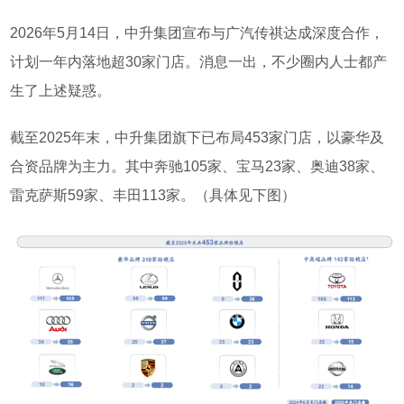
2026
年
5
月
14
日，中升集团宣布与广汽传祺达成深度合作，
计划一年内落地超
30
家门店。
消息一出，不少圈内人士都产
生了上述疑惑。
截至
2025
年末，中升集团旗下已布局
453
家门店，以豪华及
合资品牌为主力。其中奔驰
105
家、宝马
23
家、奥迪
38
家、
雷克萨斯
59
家、丰田
113
家。
（具体见下图）