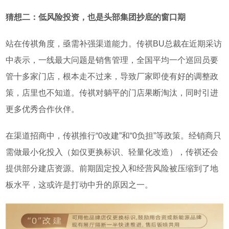
猜想二：低风险投资，也是头部集团抄底的窗口期
站在传祺角度，亟需补强渠道能力。传祺
BU
总裁在近期采访
中表示，一线最大问题是销售管理，全国平均一个巡回员要
管十多家门店，根本走不过来，导致厂家即使有好的调整政
策，店里也不知道。传祺对躺平的门店果断淘汰，同时引进
更多优秀合作伙伴。
在渠道招商中，传祺推行
“0
改建
”
和
“0
负担
”等政策
。经销商只
需做
最小化投入（如仅更换标识、轻量化改造），传祺还会
提供部分建店资源。
前期固定投入和经营风险被压缩到了地
板水平，这或许是打动中升的原因之一。