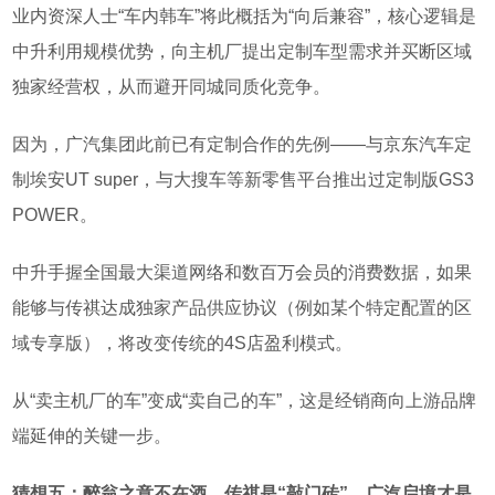
业内资深人士
“
车内韩车
”
将此概括为
“
向后兼容
”
，核心逻辑是
中升利用规模优势，向主机厂提出定制车型需求并买断区域
独家经营权，从而避开同城同质化竞争。
因为，广汽集团此前已有定制合作的先例
——
与京东汽车定
制埃安
UT super
，与大搜车等新零售平台推出过定制版
GS3
POWER
。
中升手握全国最大渠道网络和数百万会员的消费数据，如果
能够与传祺达成独家产品供应协议（例如某个特定配置的区
域专享版），将改变传统的
4S
店盈利模式。
从
“
卖主机厂的车
”
变成
“
卖自己的车
”
，这是经销商向上游品牌
端延伸的关键一步。
猜想五：醉翁之意不在酒，传祺是
“
敲门砖
”
，广汽
启境
才是