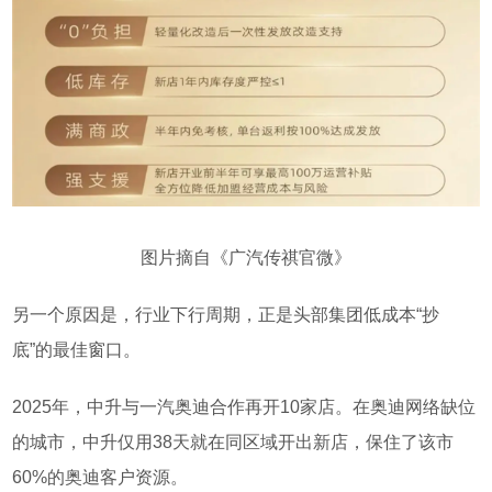
图片摘自《广汽传祺官微》
另一个原因是，行业下行周期，正是头部集团低成本“抄
底”的最佳窗口。
2025
年，中升与一汽奥迪合作
再开
10
家店
。在奥迪网络缺位
的城市，中升仅用
38
天就在同区域开出新店，保住了该市
60%
的奥迪客户资源。