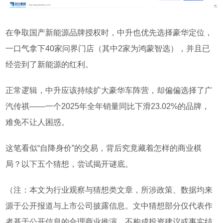
在争取国产新能源品牌授权时，中升也优先选择豪华定位，
一口气拿下
40
家问界门店（其中
2
家为鸿蒙智选），并且已
经尝到了新能源的红利。
正常逻辑，中升应该持续扩大豪华车阵营，却偏偏选择了广
汽传祺
——
一个
2025
年全年销量同比下滑
23.02%
的品牌，
难免不让人困惑。
这笔看似
“
自降身价
”
的交易，背后究竟藏着怎样的商业棋
局？以下五个猜想，尝试揭开谜底。
（
注：本文为行业观察与猜想类文章，所涉政策、数据均来
源于公开报道与上市公司披露信息。文中猜想部分仅代表作
者基于公开信息的合理商业推演，不构成投资建议或事实结