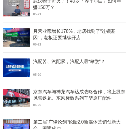
武汉帽子哥火了！40岁「养车小白」如何年
赚150万？
05-21
月营业额增长178%，老店找到了“连锁基
因”，老板还要继续开店
05-21
汽配苦、汽配累，汽配人最“卑微”？
05-20
京东汽车与神龙汽车达成战略合作，将上线东
风雪铁龙、东风标致系列车型原厂配件
05-20
第二届“广饶论剑”轮胎2.0新媒体营销创新大
会，圆满成功！