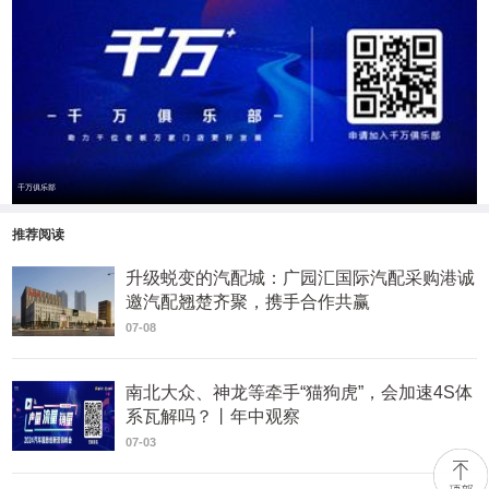
千万俱乐部
推荐阅读
升级蜕变的汽配城：广园汇国际汽配采购港诚
邀汽配翘楚齐聚，携手合作共赢
07-08
南北大众、神龙等牵手“猫狗虎”，会加速4S体
系瓦解吗？丨年中观察
07-03