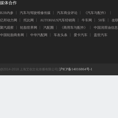
媒体合作
B2B内参
汽车与驾驶维修传媒
汽车商业评论
《汽车与配件》
亿邦动力网
托比网
AUTOHAUS汽车经销商
牛车网
58车
改
聚汽观察
轮胎世界网
汽配圈
《商用车与配件》
中国润滑油信息
中国轮胎商务网
中华汽配网
车友头条
爱卡汽车
盖世汽车
沪ICP备14016864号-1
@2014-2018 上海艾创文化传播有限公司|