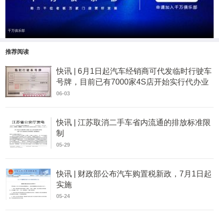
千万俱乐部
推荐阅读
快讯 | 6月1日起汽车经销商可代发临时行驶车
号牌，目前已有7000家4S店开始实行代办业
务
06-03
快讯 | 江苏取消二手车省内流通的排放标准限
制
05-29
快讯 | 财政部公布汽车购置税新政，7月1日起
实施
05-24